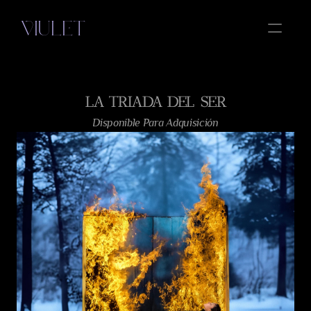
VIULET
OBRAS
LA TRIADA DEL SER
ESENCIA
Select Language
Disponible Para Adquisición
Spanish
AMOR
MIRRORS
CONTACTO