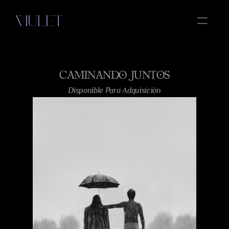
VIULET
OBRAS
CAMINANDO JUNTOS
ESENCIA
Select Language
Disponible Para Adquisición
Spanish
AMOR
MIRRORS
CONTACTO