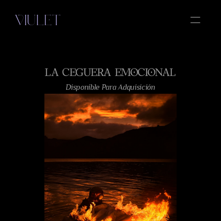
VIULET
OBRAS
LA CEGUERA EMOCIONAL
ESENCIA
Select Language
Disponible Para Adquisición
Spanish
AMOR
MIRRORS
CONTACTO