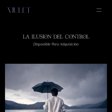
VIULET
OBRAS
LA ILUSION DEL CONTROL
ESENCIA
Select Language
Disponible Para Adquisición
Spanish
AMOR
MIRRORS
CONTACTO